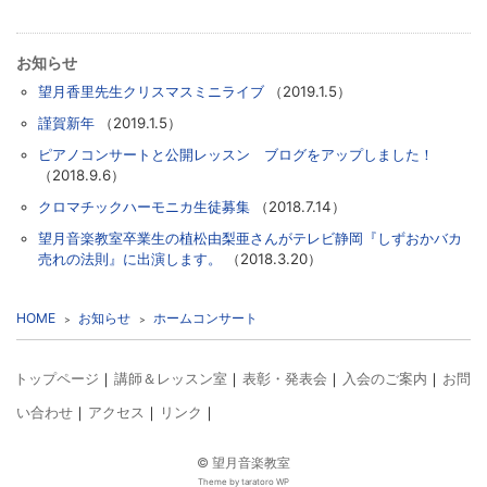
お知らせ
望月香里先生クリスマスミニライブ
（2019.1.5）
謹賀新年
（2019.1.5）
ピアノコンサートと公開レッスン ブログをアップしました！
（2018.9.6）
クロマチックハーモニカ生徒募集
（2018.7.14）
望月音楽教室卒業生の植松由梨亜さんがテレビ静岡『しずおかバカ
売れの法則』に出演します。
（2018.3.20）
HOME
お知らせ
ホームコンサート
トップページ
講師＆レッスン室
表彰・発表会
入会のご案内
お問
い合わせ
アクセス
リンク
©
望月音楽教室
Theme by taratoro WP